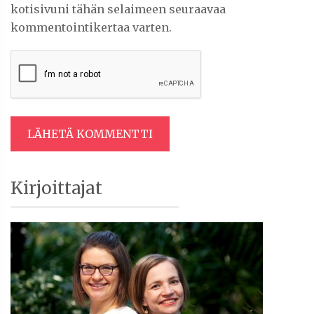
kotisivuni tähän selaimeen seuraavaa
kommentointikertaa varten.
Artikkelien
Sidebar
Kirjoittajat
selaus