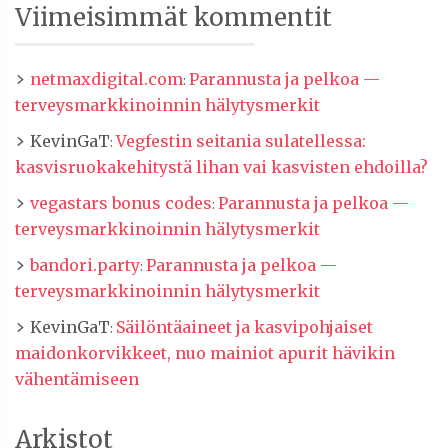
Viimeisimmät kommentit
netmaxdigital.com
Parannusta ja pelkoa —
:
terveysmarkkinoinnin hälytysmerkit
KevinGaT
Vegfestin seitania sulatellessa:
:
kasvisruokakehitystä lihan vai kasvisten ehdoilla?
vegastars bonus codes
Parannusta ja pelkoa —
:
terveysmarkkinoinnin hälytysmerkit
bandori.party
Parannusta ja pelkoa —
:
terveysmarkkinoinnin hälytysmerkit
KevinGaT
Säilöntäaineet ja kasvipohjaiset
:
maidonkorvikkeet, nuo mainiot apurit hävikin
vähentämiseen
Arkistot