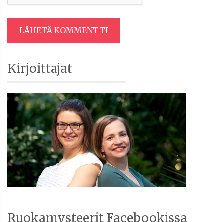
Artikkelien
Sidebar
Kirjoittajat
selaus
Ruokamysteerit Facebookissa