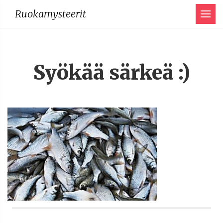
Menu
Ruokamysteerit
Syökää särkeä :)