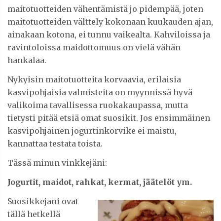
maitotuotteiden vähentämistä jo pidempää, joten
maitotuotteiden välttely kokonaan kuukauden ajan,
ainakaan kotona, ei tunnu vaikealta. Kahviloissa ja
ravintoloissa maidottomuus on vielä vähän
hankalaa.
Nykyisin maitotuotteita korvaavia, erilaisia
kasvipohjaisia valmisteita on myynnissä hyvä
valikoima tavallisessa ruokakaupassa, mutta
tietysti pitää etsiä omat suosikit. Jos ensimmäinen
kasvipohjainen jogurtinkorvike ei maistu,
kannattaa testata toista.
Tässä minun vinkkejäni:
Jogurtit, maidot, rahkat, kermat, jäätelöt ym.
Suosikkejani ovat
tällä hetkellä