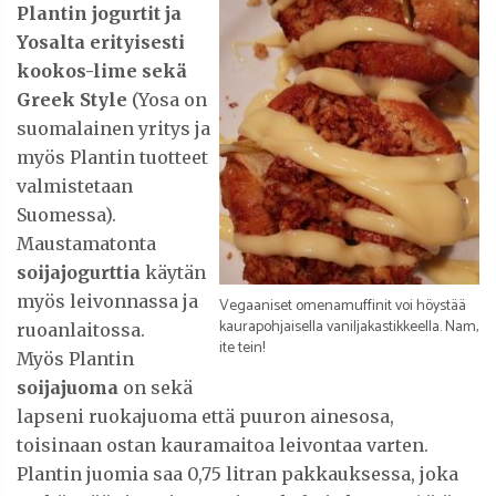
Plantin jogurtit ja
Yosalta erityisesti
kookos-lime sekä
Greek Style
(Yosa on
suomalainen yritys ja
myös Plantin tuotteet
valmistetaan
Suomessa).
Maustamatonta
soijajogurttia
käytän
myös leivonnassa ja
Vegaaniset omenamuffinit voi höystää
kaurapohjaisella vaniljakastikkeella. Nam,
ruoanlaitossa.
ite tein!
Myös Plantin
soijajuoma
on sekä
lapseni ruokajuoma että puuron ainesosa,
toisinaan ostan kauramaitoa leivontaa varten.
Plantin juomia saa 0,75 litran pakkauksessa, joka