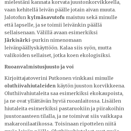
mielestäni kannata korvata juustonkorvikkeella,
vaan kehitellä leivän päälle jotain aivan muuta.
Jalotofun
kylmäsavutofu
maistuu sekä minulle
että lapselle, ja se toimii leivänkin päällä
sellaisenaan. Välillä avaan esimerkiksi
Järkisärki
-purkin nimenomaan
leivänpäällyskäyttöön. Kalaa siis syön, mutta
valikoiden sellaiset, jotka koen ekologisiksi.
Ruoanvalmistusjuusto ja voi
Kirjoittajatoverini Putkonen vinkkasi minulle
oluthiivahiutaleiden
käytön juuston korvikkeena.
Oluthiivahiutaleita saa esimerkiksi ekokaupoista,
ja ne ovat yllättävän hyviä ruoanlaitossa. Lisäilen
hiutaleita esimerkiksi pastaruokiin ja piirakoihin
juustoraasteen tilalla, ja ne toimivat siis vaikkapa
makaronilaatikossa. Toisinaan ripottelen niitä