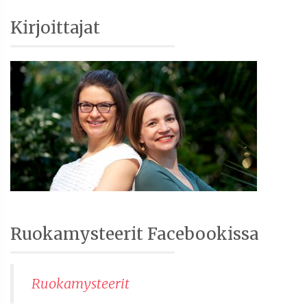
Sidebar
Kirjoittajat
Ruokamysteerit Facebookissa
Ruokamysteerit