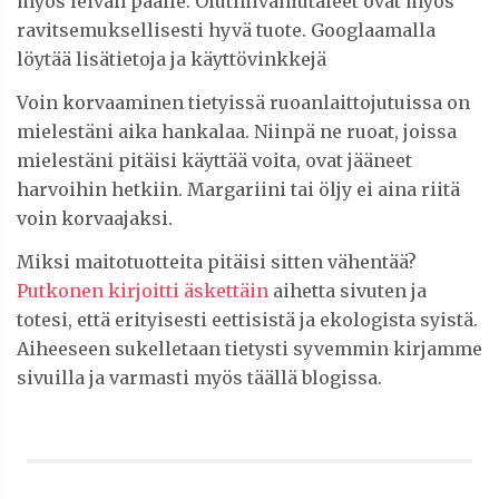
myös leivän päälle. Oluthiivahiutaleet ovat myös
ravitsemuksellisesti hyvä tuote. Googlaamalla
löytää lisätietoja ja käyttövinkkejä
Voin korvaaminen tietyissä ruoanlaittojutuissa on
mielestäni aika hankalaa. Niinpä ne ruoat, joissa
mielestäni pitäisi käyttää voita, ovat jääneet
harvoihin hetkiin. Margariini tai öljy ei aina riitä
voin korvaajaksi.
Miksi maitotuotteita pitäisi sitten vähentää?
Putkonen kirjoitti äskettäin
aihetta sivuten ja
totesi, että erityisesti eettisistä ja ekologista syistä.
Aiheeseen sukelletaan tietysti syvemmin kirjamme
sivuilla ja varmasti myös täällä blogissa.