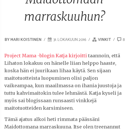
marraskuuhun?
BY MARI KOISTINEN
31. LOKAKUUN 2016
VINKIT
8
Project Mama -blogin Katja kirjoitti
taannoin, että
Lihaton lokakuu on hänelle liian helppo haaste,
koska hän ei juurikaan lihaa käytä. Sen sijaan
maitotuotteista luopuminen olisi paljon
vaikeampaa, kun maailmassa on ihania juustoja ja
tuttu kahvimaitokin tulee lehmästä. Katja kyseli ja
myös sai blogissaan runsaasti vinkkejä
maitotuotteiden karsimiseen.
Tämä ajatus alkoi heti rimmata päässäni
Maidottomana marraskuuna. Itse olen treenannut