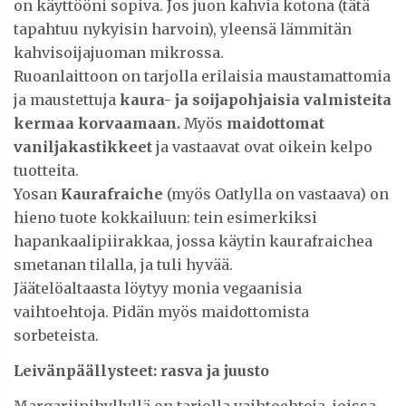
on käyttööni sopiva. Jos juon kahvia kotona (tätä
tapahtuu nykyisin harvoin), yleensä lämmitän
kahvisoijajuoman mikrossa.
Ruoanlaittoon on tarjolla erilaisia maustamattomia
ja maustettuja
kaura- ja soijapohjaisia valmisteita
kermaa korvaamaan.
Myös
maidottomat
vaniljakastikkeet
ja vastaavat ovat oikein kelpo
tuotteita.
Yosan
Kaurafraiche
(myös Oatlylla on vastaava) on
hieno tuote kokkailuun: tein esimerkiksi
hapankaalipiirakkaa, jossa käytin kaurafraichea
smetanan tilalla, ja tuli hyvää.
Jäätelöaltaasta löytyy monia vegaanisia
vaihtoehtoja. Pidän myös maidottomista
sorbeteista.
Leivänpäällysteet: rasva ja juusto