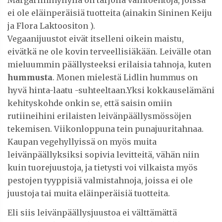
Margariinihyllyllä on tarjolla vaihtoehtoja, joissa
ei ole eläinperäisiä tuotteita (ainakin Sininen Keiju
ja Flora Laktoositon ).
Vegaanijuustot eivät itselleni oikein maistu,
eivätkä ne ole kovin terveellisiäkään. Leivälle otan
mieluummin päällysteeksi erilaisia tahnoja, kuten
hummusta
. Monen mielestä Lidlin hummus on
hyvä hinta-laatu -suhteeltaan.Yksi kokkauselämäni
kehityskohde onkin se, että saisin omiin
rutiineihini erilaisten leivänpäällysmössöjen
tekemisen. Viikonloppuna tein punajuuritahnaa.
Kaupan vegehyllyissä on myös muita
leivänpäällyksiksi sopivia levitteitä, vähän niin
kuin tuorejuustoja, ja tietysti voi vilkaista myös
pestojen tyyppisiä valmistahnoja, joissa ei ole
juustoja tai muita eläinperäisiä tuotteita.
Eli siis leivänpäällysjuustoa ei välttämättä