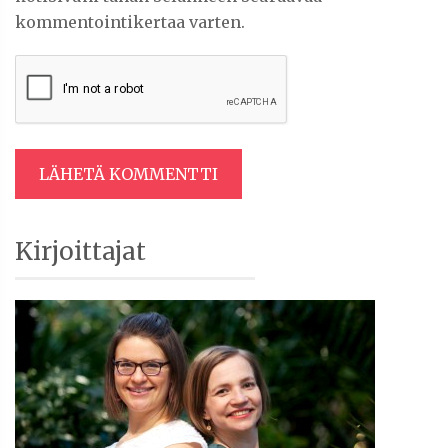
kommentointikertaa varten.
Artikkelien
Sidebar
Kirjoittajat
selaus